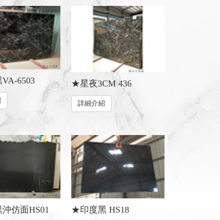
A-6503
★星夜3CM 436
紹
詳細介紹
沖仿面HS01
★印度黑 HS18