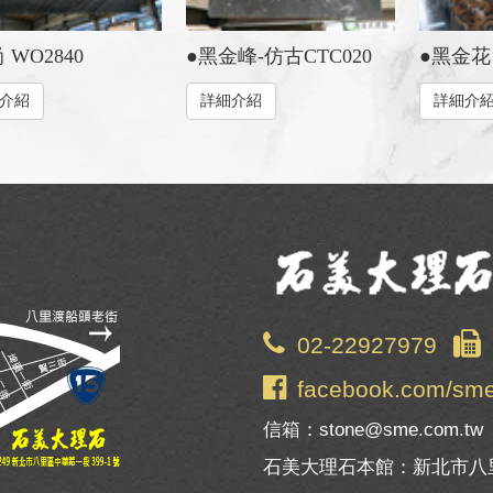
 WO2840
●黑金峰-仿古CTC020
●黑金花 
介紹
詳細介紹
詳細介
02-22927979
facebook.com/sm
信箱：stone@sme.com.tw
石美大理石本館：新北市八里