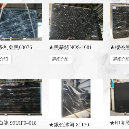
利亞黑03076
★黑慕絲NOS-1681
★櫻桃黑V
介紹
詳細介紹
詳細介
龍 99UIF04018
★印度黑
★銀色冰河 81170