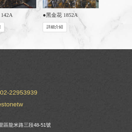
142A
●黑金花 1852A
紹
詳細介紹
02-22953939
estonetw
區龍米路三段48-51號