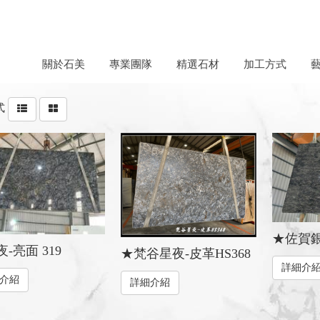
關於石美
專業團隊
精選石材
加工方式
式
★佐賀銀杉
-亮面 319
★梵谷星夜-皮革HS368
詳細介
介紹
詳細介紹