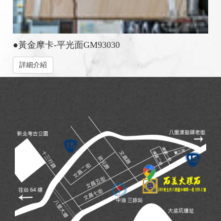
●黃金摩卡-平光面GM93030
詳細介紹