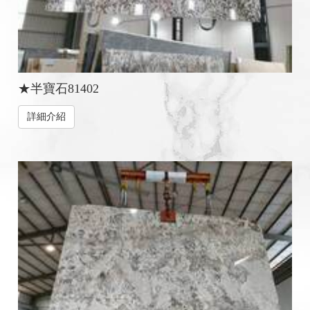
★半寶石81402
詳細介紹