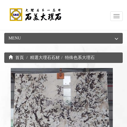
Toggl
navig
MENU
首頁
精選大理石石材
特殊色系大理石