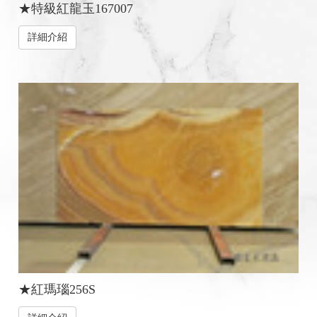
★特級紅龍玉167007
詳細介紹
★紅瑪瑙256S