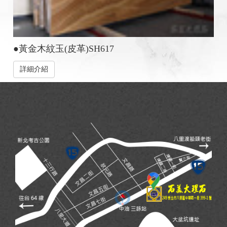
●黃金木紋玉(皮革)SH617
詳細介紹