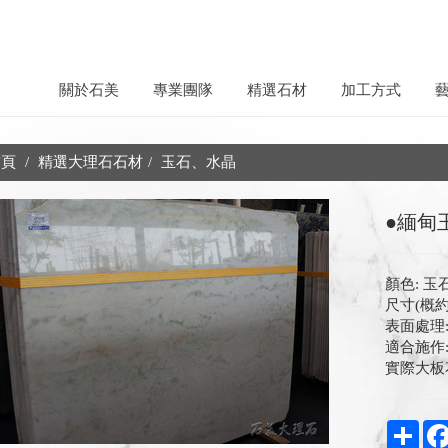
關於石美
專業團隊
精選石材
加工方式
頁
精選大理石石材
玉石、水晶
●緬甸玉
顏色: 玉
尺寸(概約)
表面處理:
適合施作
實際大板
Shar