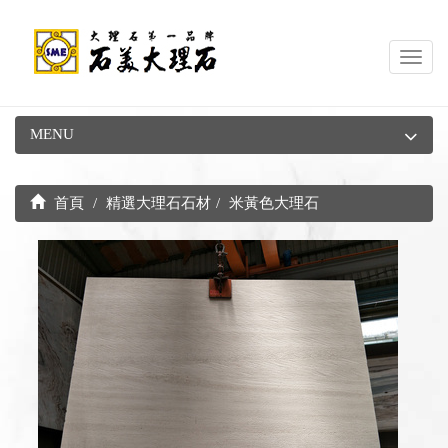
Toggl
navig
MENU
首頁
精選大理石石材
米黃色大理石