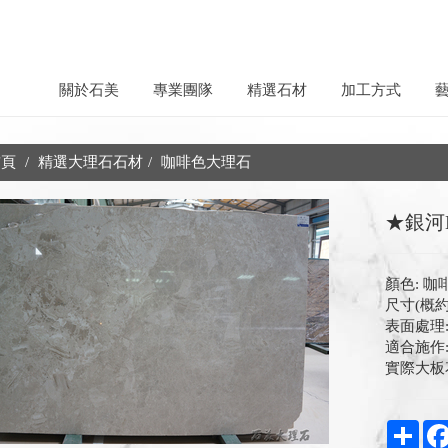
關於石美
專業團隊
精選石材
加工方式
頁
精選大理石石材
咖啡色大理石
★銀河H
顏色: 咖
尺寸(概約)
表面處理:
適合施作
實際大板
Shar