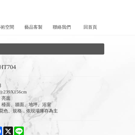
藝術空間
藝品客製
聯絡我們
回首頁
T704
啡
:239X156cm
 亮面
: 檯面、牆面、地坪、浴室
花色、規格，依現場庫存為主
e
Facebook
X
Line