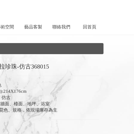
藝術空間
藝品客製
聯絡我們
回首頁
珍珠-仿古368015
色
:214X176cm
 仿古
:牆面、檯面、地坪、浴室
花色、規格，依現場庫存為主