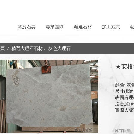
關於石美
專業團隊
精選石材
加工方式
頁
精選大理石石材
灰色大理石
★安格拉
顏色: 灰
尺寸(概約)
表面處理:
適合施作
實際大板
庫存限量