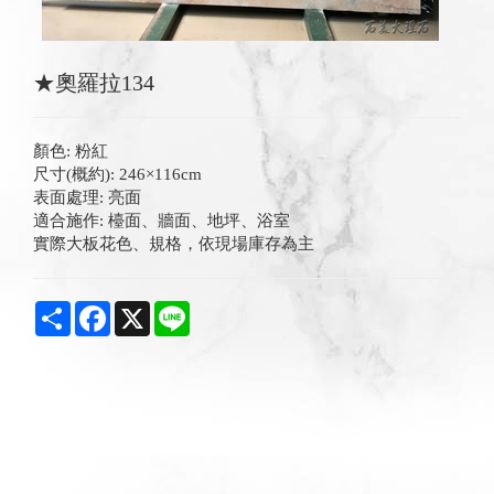
★奧羅拉134
顏色: 粉紅
尺寸(概約): 246×116cm
表面處理: 亮面
適合施作: 檯面、牆面、地坪、浴室
實際大板花色、規格，依現場庫存為主
Share
Facebook
X
Line