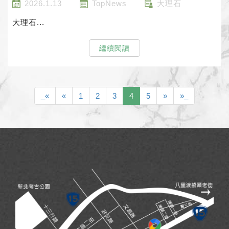
2026.1.13
TopNews
大理石
大理石...
繼續閱讀
_«
«
1
2
3
4
5
»
»_