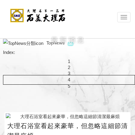
Toggl
navig
最
新
消
息
TopNews
25
Index:
1
2
3
4
5
大理石浴室看起來豪華，但忽略這細節清